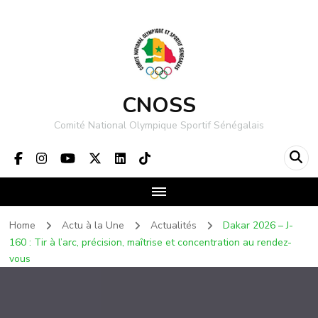
CNOSS
Comité National Olympique Sportif Sénégalais
Home
Actu à la Une
Actualités
Dakar 2026 – J-
160 : Tir à l’arc, précision, maîtrise et concentration au rendez-
vous