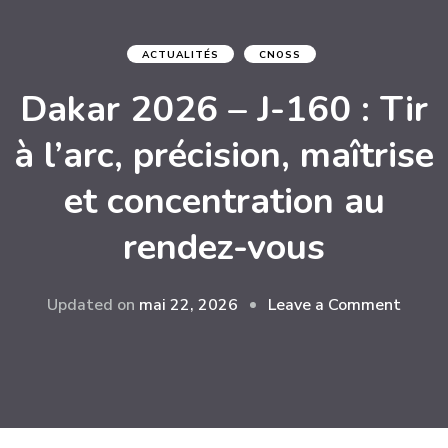
ACTUALITÉS
CNOSS
Dakar 2026 – J-160 : Tir
à l’arc, précision, maîtrise
et concentration au
rendez-vous
on
Updated on
mai 22, 2026
Leave a Comment
Dakar
2026
–
J-
160