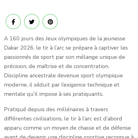
:
Tir
à
l’arc,
A 160 jours des Jeux olympiques de la jeunesse
précisi
maîtri
Dakar 2026, le tir à l’arc se prépare à captiver les
et
passionnés de sport par son mélange unique de
concen
précision, de maîtrise et de concentration.
au
Discipline ancestrale devenue sport olympique
rendez
moderne, il séduit par l’exigence technique et
vous
mentale qu’il impose à ses pratiquants.
Pratiqué depuis des millénaires à travers
différentes civilisations, le tir à l’arc est d’abord
apparu comme un moyen de chasse et de défense
avant de devenir une discipline sportive reconnue à