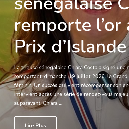
sénégalaise C
remporte l’or
Prix d’Islande
La tireuse sénégalaise Chiara Costa a signé une
remportant, dimanche, 19 juillet 2026, le Grand 
féminin. Un succès qui vient récompenser son en
intervient après une série de rendez-vous majeur
auparavant, Chiara …
Lire Plus