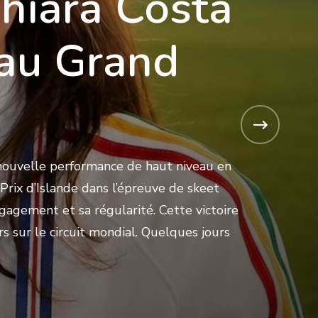
hiara Costa
 au Grand
 nouvelle performance de haut niveau en
Prix d’Islande dans l’épreuve de skeet
gagement et sa régularité. Cette victoire
s sur le circuit mondial. Quelques jours