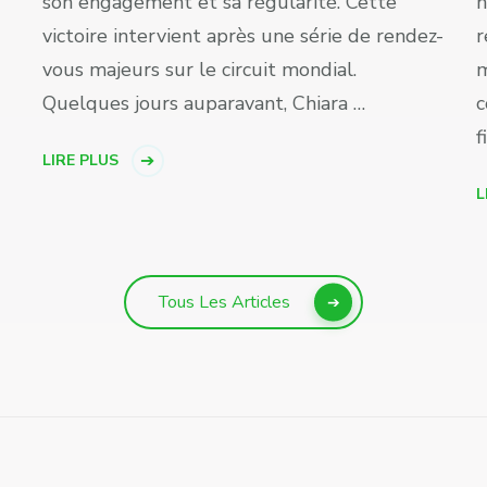
son engagement et sa régularité. Cette
n
victoire intervient après une série de rendez-
r
vous majeurs sur le circuit mondial.
m
Quelques jours auparavant, Chiara …
c
f
LIRE PLUS
L
Tous Les Articles