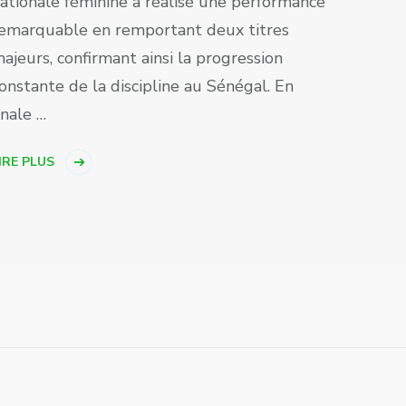
ationale féminine a réalisé une performance
emarquable en remportant deux titres
ajeurs, confirmant ainsi la progression
onstante de la discipline au Sénégal. En
inale …
IRE PLUS