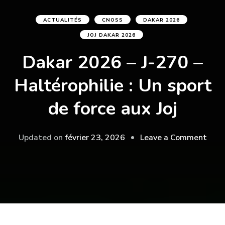
ACTUALITÉS
CNOSS
DAKAR 2026
JOJ DAKAR 2026
Dakar 2026 – J-270 –
Haltérophilie : Un sport
de force aux Joj
on
Updated on
février 23, 2026
Leave a Comment
Daka
2026
J-
270
–
Halté