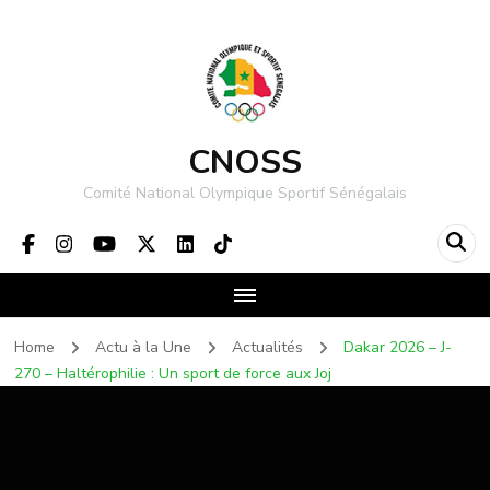
CNOSS
Comité National Olympique Sportif Sénégalais
Home
Actu à la Une
Actualités
Dakar 2026 – J-
270 – Haltérophilie : Un sport de force aux Joj