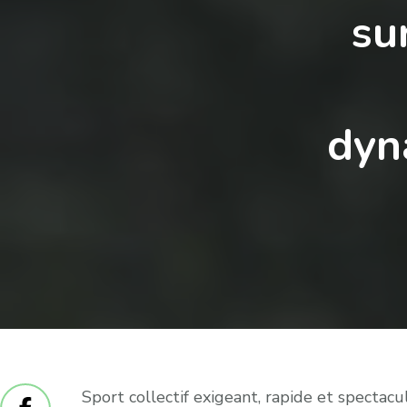
su
dyn
Sport collectif exigeant, rapide et spectac