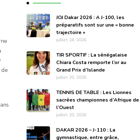
JOJ Dakar 2026 : A J-100, les
préparatifs sont sur une « bonne
trajectoire »
juillet 24, 2026
rne
à
TIR SPORTIF : La sénégalaise
0
Chiara Costa remporte l’or au
s de
Grand Prix d’Islande
juillet 20, 2026
TENNIS DE TABLE : Les Lionnes
sacrées championnes d’Afrique de
dans
l’Ouest
juillet 20, 2026
DAKAR 2026 – J-110 : La
gymnastique, entre grâce,