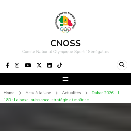
CNOSS
Comité National Olympique Sportif Sénégalais
Home
Actu à la Une
Actualités
Dakar 2026 – J-
180 : La boxe, puissance, stratégie et maîtrise