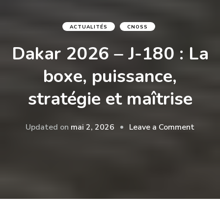
ACTUALITÉS
CNOSS
Dakar 2026 – J-180 : La
boxe, puissance,
stratégie et maîtrise
on
Updated on
mai 2, 2026
Leave a Comment
Dakar
2026
–
J-
180
:
La